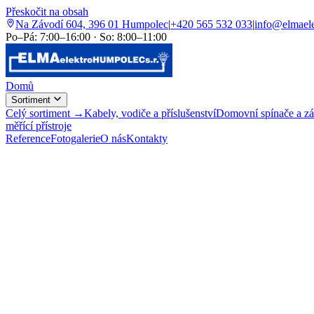
Přeskočit na obsah
Na Závodí 604, 396 01 Humpolec
|
+420 565 532 033
|
info@elmaele
Po–Pá: 7:00–16:00 · So: 8:00–11:00
Domů
Sortiment
Celý sortiment →
Kabely, vodiče a příslušenství
Domovní spínače a z
měřící přístroje
Reference
Fotogalerie
O nás
Kontakty