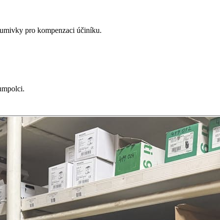
lumivky pro kompenzaci účiníku.
umpolci.