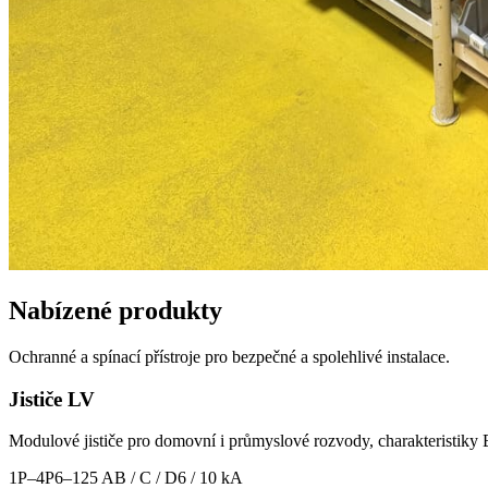
Nabízené produkty
Ochranné a spínací přístroje pro bezpečné a spolehlivé instalace.
Jističe LV
Modulové jističe pro domovní i průmyslové rozvody, charakteristiky 
1P–4P
6–125 A
B / C / D
6 / 10 kA