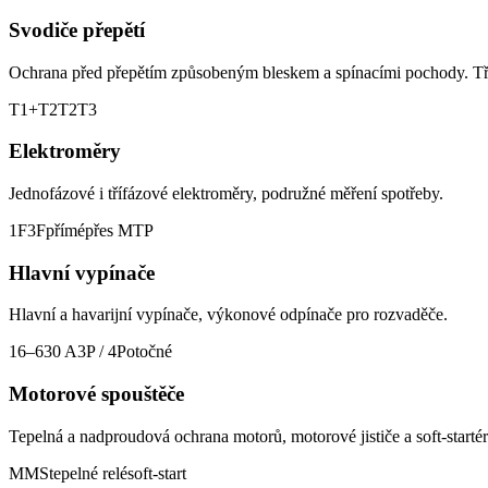
Svodiče přepětí
Ochrana před přepětím způsobeným bleskem a spínacími pochody. Tř
T1+T2
T2
T3
Elektroměry
Jednofázové i třífázové elektroměry, podružné měření spotřeby.
1F
3F
přímé
přes MTP
Hlavní vypínače
Hlavní a havarijní vypínače, výkonové odpínače pro rozvaděče.
16–630 A
3P / 4P
otočné
Motorové spouštěče
Tepelná a nadproudová ochrana motorů, motorové jističe a soft-startér
MMS
tepelné relé
soft-start