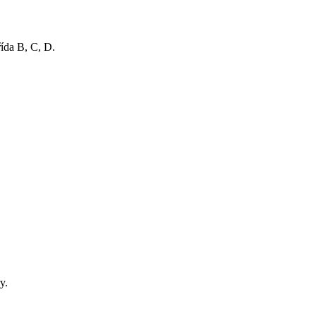
ída B, C, D.
y.