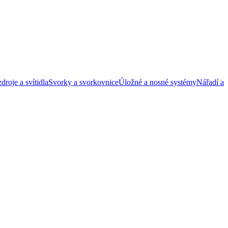
droje a svítidla
Svorky a svorkovnice
Úložné a nosné systémy
Nářadí a