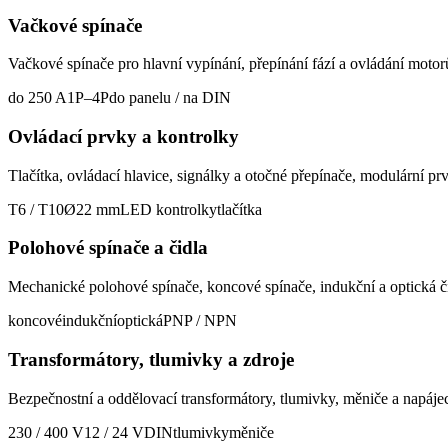
Vačkové spínače
Vačkové spínače pro hlavní vypínání, přepínání fází a ovládání mot
do 250 A
1P–4P
do panelu / na DIN
Ovládací prvky a kontrolky
Tlačítka, ovládací hlavice, signálky a otočné přepínače, modulární pr
T6 / T10
Ø22 mm
LED kontrolky
tlačítka
Polohové spínače a čidla
Mechanické polohové spínače, koncové spínače, indukční a optická či
koncové
indukční
optická
PNP / NPN
Transformátory, tlumivky a zdroje
Bezpečnostní a oddělovací transformátory, tlumivky, měniče a napájec
230 / 400 V
12 / 24 V
DIN
tlumivky
měniče