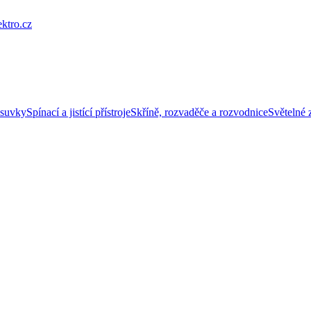
ktro.cz
ásuvky
Spínací a jistící přístroje
Skříně, rozvaděče a rozvodnice
Světelné z