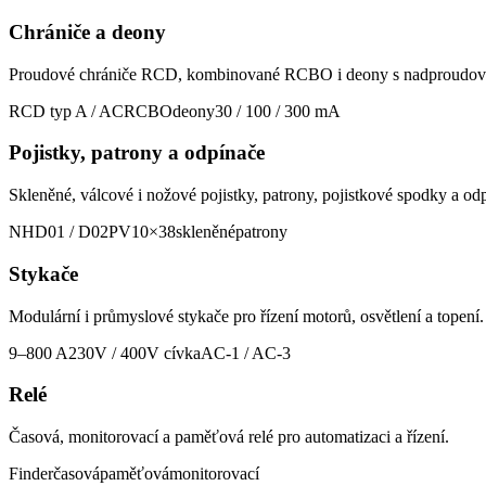
Chrániče a deony
Proudové chrániče RCD, kombinované RCBO i deony s nadproudovo
RCD typ A / AC
RCBO
deony
30 / 100 / 300 mA
Pojistky, patrony a odpínače
Skleněné, válcové i nožové pojistky, patrony, pojistkové spodky a odp
NH
D01 / D02
PV
10×38
skleněné
patrony
Stykače
Modulární i průmyslové stykače pro řízení motorů, osvětlení a topení.
9–800 A
230V / 400V cívka
AC-1 / AC-3
Relé
Časová, monitorovací a paměťová relé pro automatizaci a řízení.
Finder
časová
paměťová
monitorovací